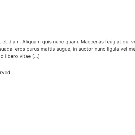
ut et diam. Aliquam quis nunc quam. Maecenas feugiat dui v
esuada, eros purus mattis augue, in auctor nunc ligula vel m
io libero vitae […]
erved